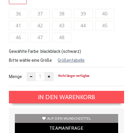
36
37
38
39
40
41
42
43
44
45
46
47
48
Gewählte Farbe: blackblack (schwarz)
Bitte wähle eine Größe
Größentabelle
Nicht länger verfügbar
Menge
IN DEN WARENKORB
AUF DEN WUNSCHZETTEL
TEAMANFRAGE