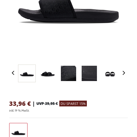
33,96
€
|
UVP 39,95 €
DU SPARST 15%
inkl. 19 % MwSt.