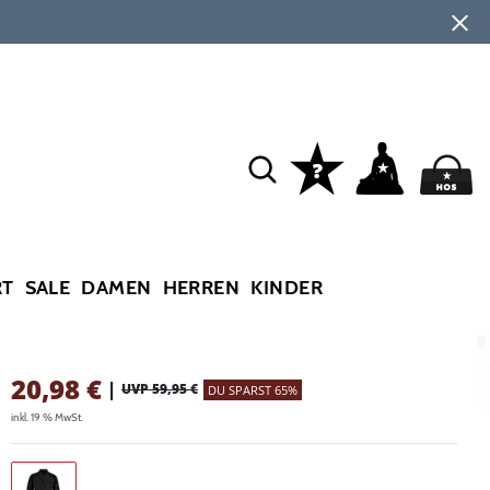
RT
SALE
DAMEN
HERREN
KINDER
20,98
€
|
UVP 59,95 €
DU SPARST 65%
inkl. 19 % MwSt.