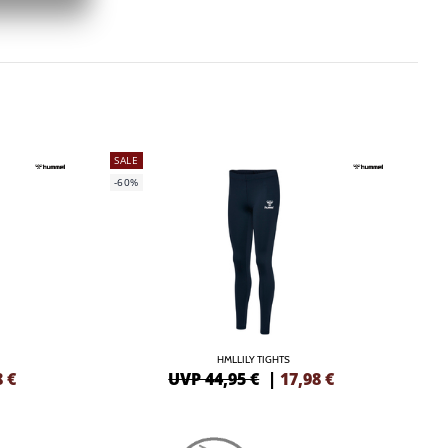
SALE
-60%
HMLLILY TIGHTS
8
€
UVP 44,95 €
|
17,98
€