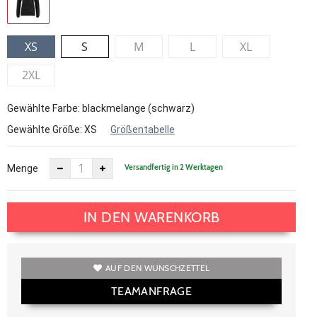
XS
S
M
L
XL
2XL
Gewählte Farbe: blackmelange (schwarz)
Gewählte Größe:
XS
Größentabelle
Versandfertig in 2 Werktagen
Menge
IN DEN WARENKORB
AUF DEN WUNSCHZETTEL
TEAMANFRAGE