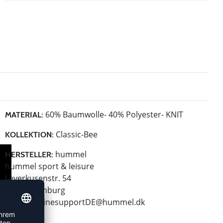
60% Baumwolle- 40% Polyester- KNIT
MATERIAL:
Classic-Bee
KOLLEKTION:
hummel
HERSTELLER:
hummel sport & leisure
Leverkusenstr. 54
22761 Hamburg
E-Mail:
onlinesupportDE@hummel.dk