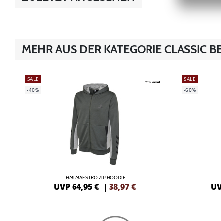
MEHR AUS DER KATEGORIE CLASSIC B
SALE
SALE
-40%
-60%
HMLMAESTRO ZIP HOODIE
UVP 64,95 €
|
38,97
€
UV