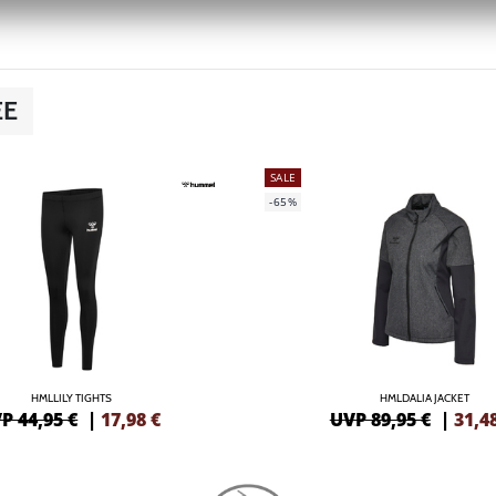
EE
SALE
-65%
HMLLILY TIGHTS
HMLDALIA JACKET
P 44,95 €
|
17,98
€
UVP 89,95 €
|
31,4