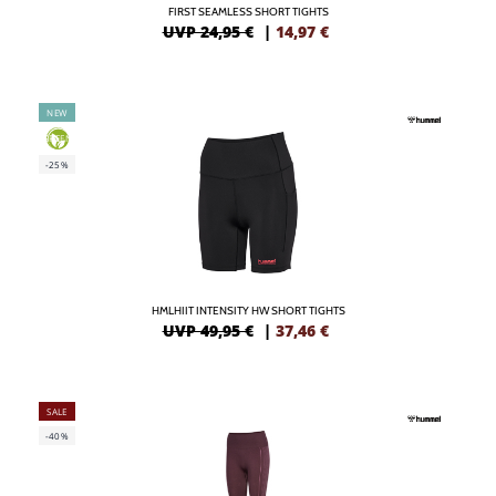
FIRST SEAMLESS SHORT TIGHTS
UVP 24,95 €
|
14,97
€
NEW
GREEN
-25%
HMLHIIT INTENSITY HW SHORT TIGHTS
UVP 49,95 €
|
37,46
€
SALE
-40%