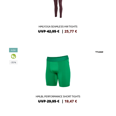
HMLYOGA SEAMLESS HW TIGHTS
UVP 42,95 €
|
25,77
€
NEW
GREEN
-35%
HMLBL PERFORMANCE SHORT TIGHTS
UVP 29,95 €
|
19,47
€