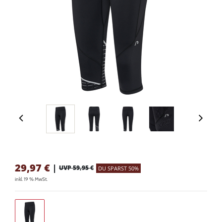
29,97
€
|
UVP 59,95 €
DU SPARST 50%
inkl. 19 % MwSt.