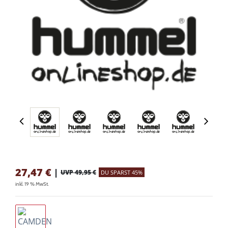
27,47
€
|
UVP 49,95 €
DU SPARST 45%
inkl. 19 % MwSt.