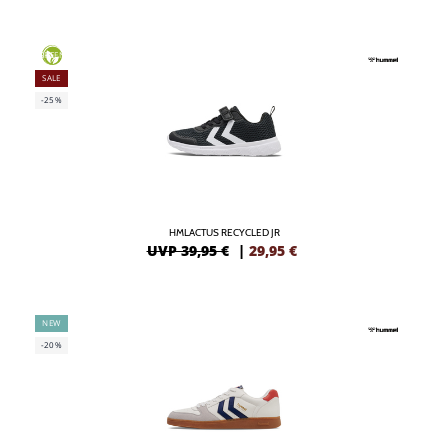
GREEN
SALE
-25%
HMLACTUS RECYCLED JR
UVP 39,95 €
|
29,95
€
NEW
-20%