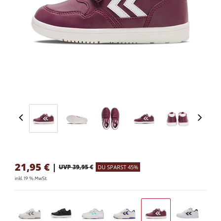
21,95
€
|
UVP 39,95 €
DU SPARST 45%
inkl. 19 % MwSt.