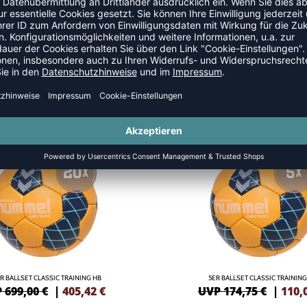
NEW
-37%
R BALLSET CLASSIC TRAINING HB
5ER BALLSET CLASSIC TRAINING
 699,00 €
|
405,42
€
UVP 174,75 €
|
110,