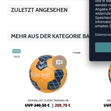
ZULETZT ANGESEHEN
MEHR AUS DER KATEGORIE BALLSETS
NEW
NEW
-40%
-42%
10ER BALLSET CLASSIC TRAINING HB
20E
UVP 349,50 €
|
209,70
€
UVP