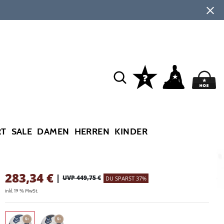
RT
SALE
DAMEN
HERREN
KINDER
283,34
€
|
UVP 449,75 €
DU SPARST 37%
inkl. 19 % MwSt.