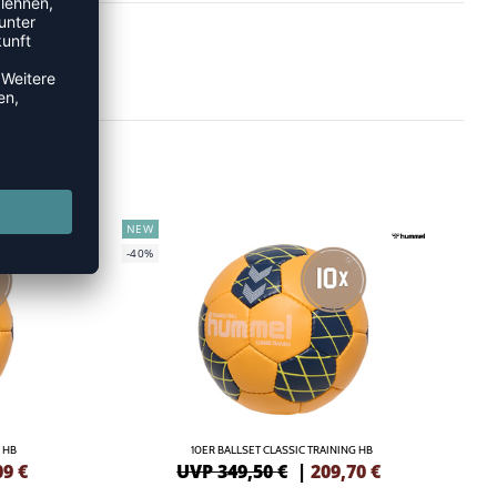
NEW
-40%
 HB
10ER BALLSET CLASSIC TRAINING HB
09
€
UVP 349,50 €
|
209,70
€