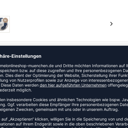
 Obermaterial für maximale Kontrolle und Flug. Präzise
ckelte Blase ein Überpumpen verhindert und zusätzlichen
r den Einsatz mit Harz geeignet.