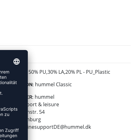
50% PU,30% LA,20% PL - PU_Plastic
MATERIAL:
hummel Classic
KOLLEKTION:
hummel
HERSTELLER:
hummel sport & leisure
Leverkusenstr. 54
22761 Hamburg
E-Mail:
onlinesupportDE@hummel.dk