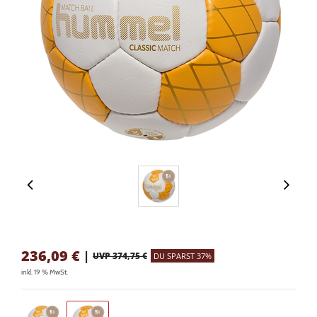
236,09
€
|
UVP 374,75 €
DU SPARST 37%
inkl. 19 % MwSt.