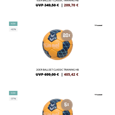
10ER BALLSET CLASSIC TRAINING HB
UVP 349,50 €
|
209,70
€
NEW
-42%
20ER BALLSET CLASSIC TRAINING HB
UVP 699,00 €
|
405,42
€
NEW
-37%