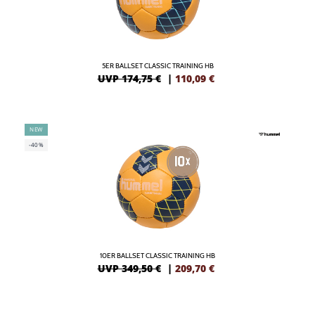
5ER BALLSET CLASSIC TRAINING HB
UVP 174,75 €
|
110,09
€
NEW
-40%
10ER BALLSET CLASSIC TRAINING HB
UVP 349,50 €
|
209,70
€