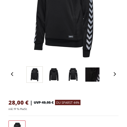
28,00
€
|
UVP 49,95 €
DU SPARST 44%
inkl. 19 % MwSt.