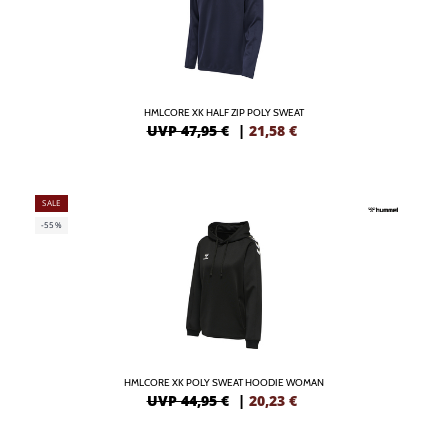
HMLCORE XK HALF ZIP POLY SWEAT
UVP 47,95 €
|
21,58
€
SALE
-55%
HMLCORE XK POLY SWEAT HOODIE WOMAN
UVP 44,95 €
|
20,23
€