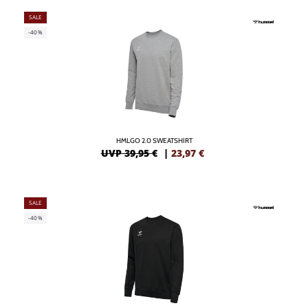
SALE
-40%
HMLGO 2.0 SWEATSHIRT
UVP 39,95 €
|
23,97
€
SALE
-40%