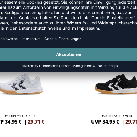
LSCHUHE
NEW
-15%
MULTIPLAY FLEX LC JR
MULTIPLAY FLEX VC JR
P 34,95 €
|
29,71
€
UVP 34,95 €
|
29,7