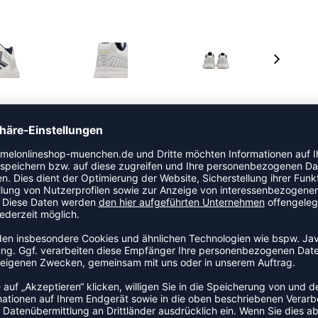
nem Obermaterial aus PU und Mesh, das sowohl höchst
. Dieser Schuh verfügt über TPU-Hotmelt-Verstärkungen,
kte Innenseite mit einem Power Shield. Er bietet
A-Zwischensohle, der weichen Fersen- und