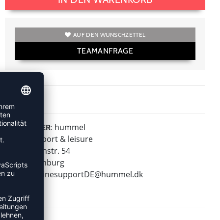
AUF DEN WUNSCHZETTEL
TEAMANFRAGE
hummel
HERSTELLER:
hummel sport & leisure
Leverkusenstr. 54
22761 Hamburg
E-Mail:
onlinesupportDE@hummel.dk