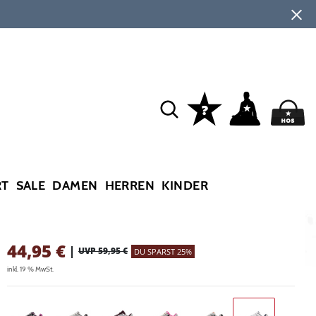
RT
SALE
DAMEN
HERREN
KINDER
44,95
€
|
UVP 59,95 €
DU SPARST 25%
inkl. 19 % MwSt.