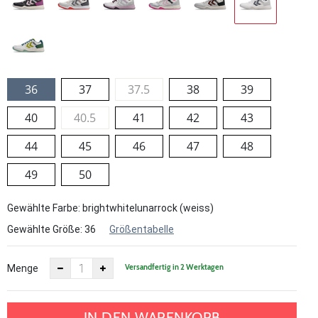
36
37
37.5
38
39
40
40.5
41
42
43
44
45
46
47
48
49
50
Gewählte Farbe: brightwhitelunarrock (weiss)
Gewählte Größe:
36
Größentabelle
Versandfertig in 2 Werktagen
Menge
IN DEN WARENKORB