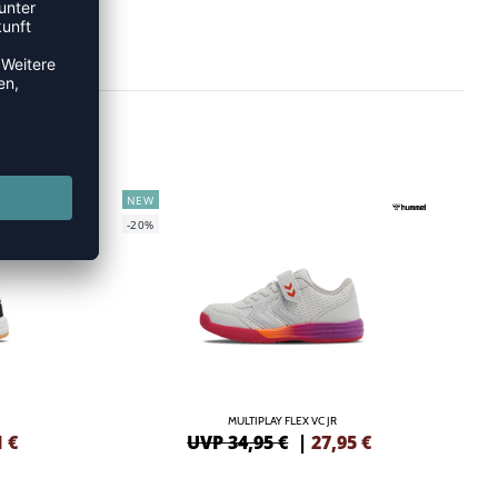
NEW
-20%
MULTIPLAY FLEX VC JR
1
€
UVP 34,95 €
|
27,95
€