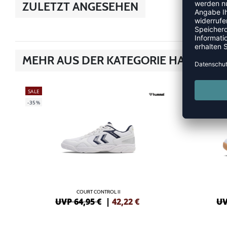
ZULETZT ANGESEHEN
MEHR AUS DER KATEGORIE HANDBAL
SALE
RESTPOSTEN
-35%
-15%
COURT CONTROL II
UVP 64,95 €
|
42,22
€
UV