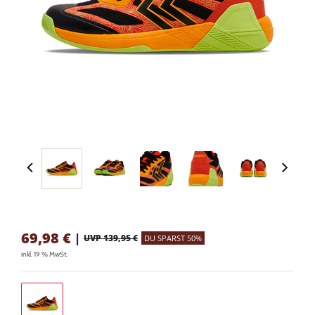
69,98
€
|
UVP 139,95 €
DU SPARST 50%
inkl. 19 % MwSt.