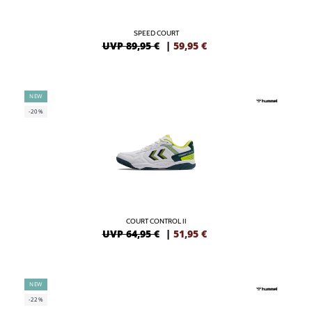
SPEED COURT
UVP 89,95 €
|
59,95
€
NEW
-20%
COURT CONTROL II
UVP 64,95 €
|
51,95
€
NEW
-22%