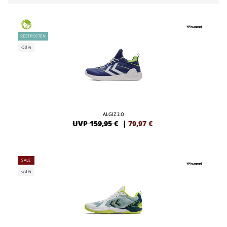
GREEN
RESTPOSTEN
-50%
ALGIZ 2.0
UVP 159,95 €
|
79,97
€
SALE
-33%