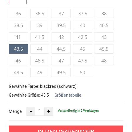
36
36.5
37
37.5
38
38.5
39
39.5
40
40.5
41
41.5
42
42.5
43
43.5
44
44.5
45
45.5
46
46.5
47
47.5
48
48.5
49
49.5
50
Gewählte Farbe: blackred (schwarz)
Gewählte Größe:
43.5
Größentabelle
Versandfertig in 2 Werktagen
Menge
IN DEN WARENKORB