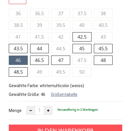
36
36.5
37
37.5
38
38.5
39
39.5
40
40.5
41
41.5
42
42.5
43
43.5
44
44.5
45
45.5
46
46.5
47
47.5
48
48.5
49
49.5
50
Gewählte Farbe: whitemulticolor (weiss)
Gewählte Größe:
46
Größentabelle
Versandfertig in 2 Werktagen
Menge
IN DEN WARENKORB