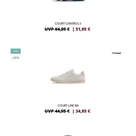
COURT CONTROL II
UVP 64,95 €
|
51,95
€
NEW
-22%
COURT LINE BA
UVP 44,95 €
|
34,95
€