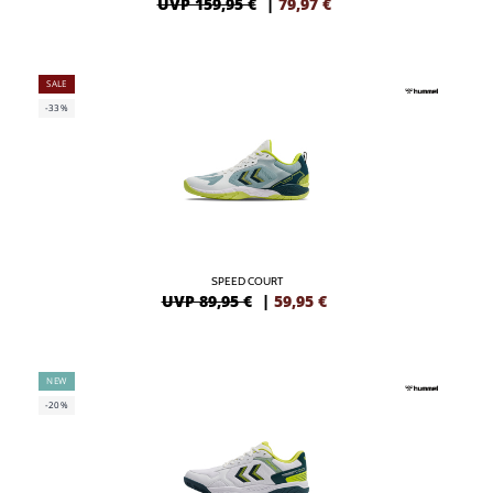
UVP 159,95 €
|
79,97
€
SALE
-33%
SPEED COURT
UVP 89,95 €
|
59,95
€
NEW
-20%