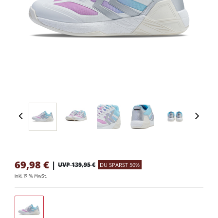
69,98
€
|
UVP 139,95 €
DU SPARST 50%
inkl. 19 % MwSt.