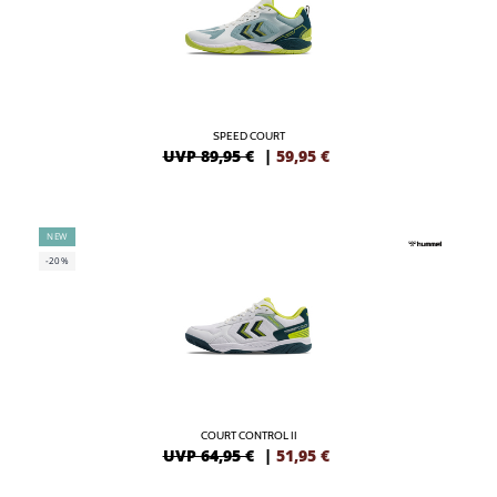
SPEED COURT
UVP 89,95 €
|
59,95
€
NEW
-20%
COURT CONTROL II
UVP 64,95 €
|
51,95
€