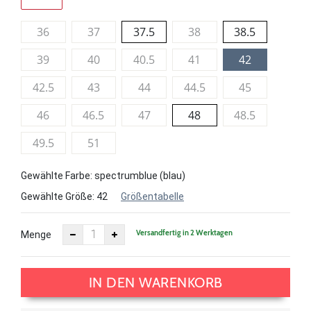
36
37
37.5
38
38.5
39
40
40.5
41
42
42.5
43
44
44.5
45
46
46.5
47
48
48.5
49.5
51
Gewählte Farbe: spectrumblue (blau)
Gewählte Größe:
42
Größentabelle
Versandfertig in 2 Werktagen
Menge
IN DEN WARENKORB