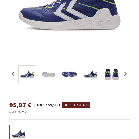
95,97
€
|
UVP 159,95 €
DU SPARST 40%
inkl. 19 % MwSt.