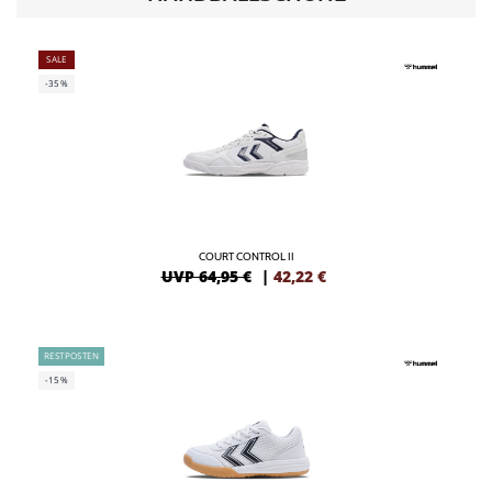
SALE
-35%
COURT CONTROL II
UVP 64,95 €
|
42,22
€
RESTPOSTEN
-15%