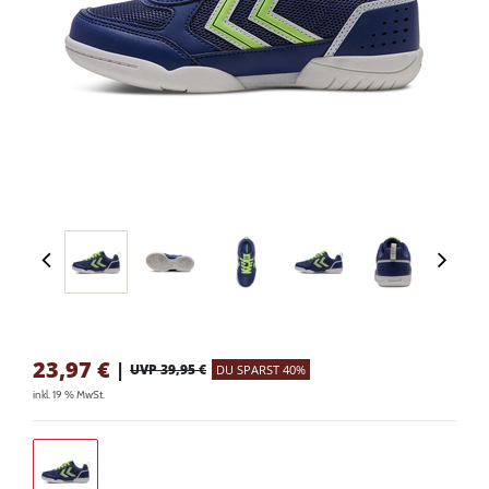
23,97
€
|
UVP 39,95 €
DU SPARST 40%
inkl. 19 % MwSt.