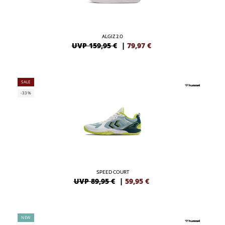
ALGIZ 2.0
UVP 159,95 €
|
79,97
€
SALE
-33%
SPEED COURT
UVP 89,95 €
|
59,95
€
NEW