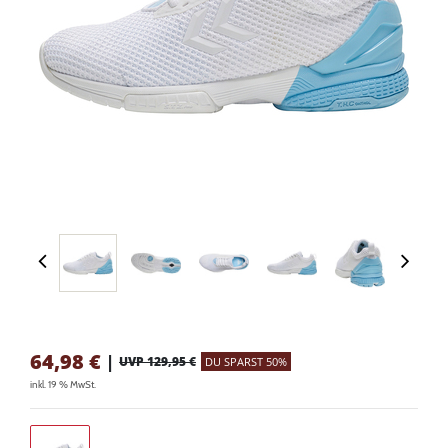
64,98
€
|
UVP 129,95 €
DU SPARST 50%
inkl. 19 % MwSt.