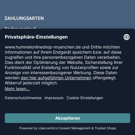
ZAHLUNGSARTEN
Rechnungskauf
Paypal
Kreditkarte
Vorkasse
Sofortüberweisung
NEWSLETTER
FOLLOW US
© 2026 Ballsportdirekt.de GmbH und Co. KG
LAST PIECES: Bekleidung - Spare bis zu 65%