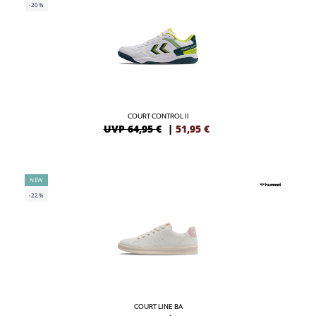
-20%
COURT CONTROL II
UVP 64,95 €
|
51,95
€
NEW
-22%
COURT LINE BA