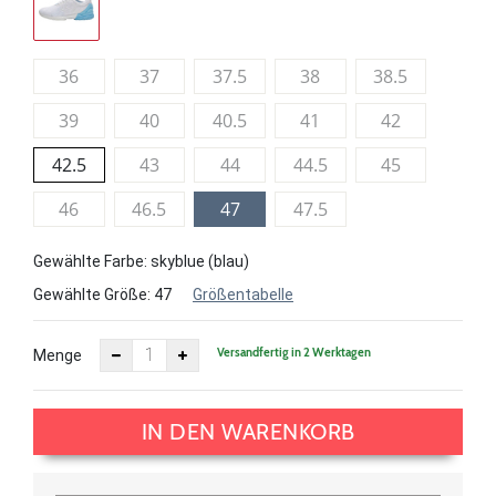
36
37
37.5
38
38.5
39
40
40.5
41
42
42.5
43
44
44.5
45
46
46.5
47
47.5
Gewählte Farbe: skyblue (blau)
Gewählte Größe:
47
Größentabelle
Versandfertig in 2 Werktagen
Menge
IN DEN WARENKORB