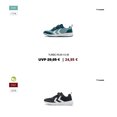
NEW
-17%
TURBO RUN 1.0 JR
UVP 29,95 €
|
24,95
€
GREEN
SALE
-25%