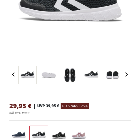
29,95
€
|
UVP 39,95 €
DU SPARST 25%
inkl. 19 % MwSt.