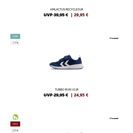
HMLACTUS RECYCLED JR
UVP 39,95 €
|
29,95
€
NEW
-17%
TURBO RUN 1.0 JR
UVP 29,95 €
|
24,95
€
GREEN
SALE
-25%