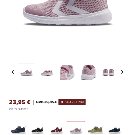
23,95
€
|
UVP 29,95 €
DU SPARST 20%
inkl. 19 % MwSt.