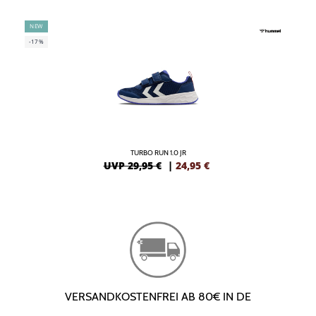
NEW
-17%
TURBO RUN 1.0 JR
UVP 29,95 €
|
24,95
€
VERSANDKOSTENFREI AB 80€ IN DE