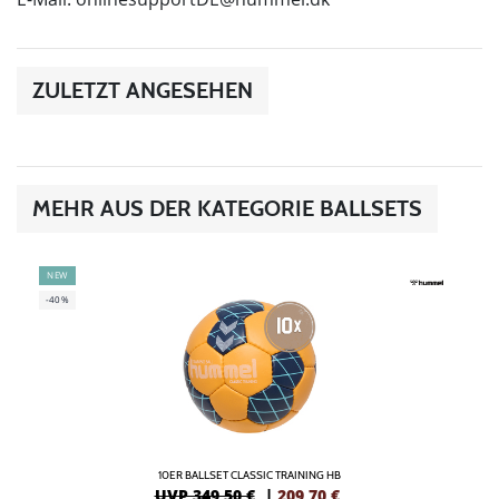
ZULETZT ANGESEHEN
MEHR AUS DER KATEGORIE BALLSETS
NEW
-40%
10ER BALLSET CLASSIC TRAINING HB
UVP 349,50 €
|
209,70
€