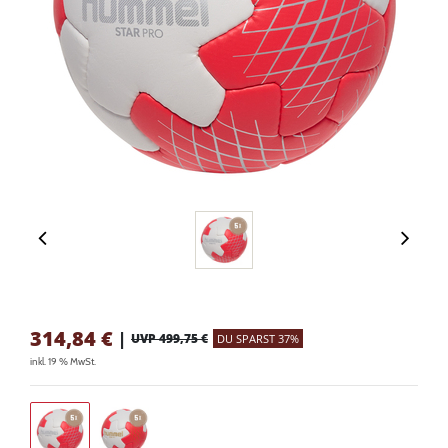
314,84
€
|
UVP 499,75 €
DU SPARST 37%
inkl. 19 % MwSt.