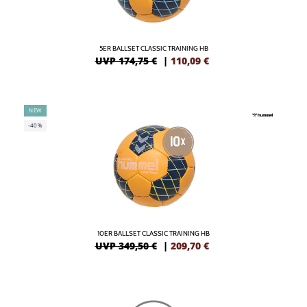
5ER BALLSET CLASSIC TRAINING HB
UVP 174,75 €
|
110,09
€
NEW
-40%
10ER BALLSET CLASSIC TRAINING HB
UVP 349,50 €
|
209,70
€