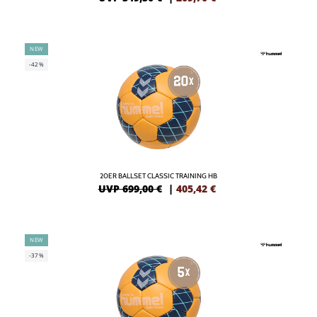
NEW
-42%
20ER BALLSET CLASSIC TRAINING HB
UVP 699,00 €
|
405,42
€
NEW
-37%