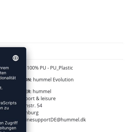
100% PU - PU_Plastic
MATERIAL:
hummel Evolution
KOLLEKTION:
hummel
HERSTELLER:
hummel sport & leisure
Leverkusenstr. 54
22761 Hamburg
E-Mail:
onlinesupportDE@hummel.dk