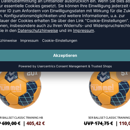
NEW
-37%
R BALLSET CLASSIC TRAINING HB
5ER BALLSET CLASSIC TRAINING
 699,00 €
|
405,42
€
UVP 174,75 €
|
110,