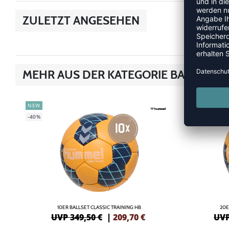
ZULETZT ANGESEHEN
MEHR AUS DER KATEGORIE BALLSETS
NEW
NEW
-40%
-42%
10ER BALLSET CLASSIC TRAINING HB
20E
UVP 349,50 €
|
209,70
€
UVP