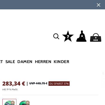
RT
SALE
DAMEN
HERREN
KINDER
283,34
€
|
UVP 449,75 €
DU SPARST 37%
inkl. 19 % MwSt.