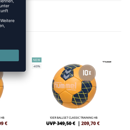
NEW
-40%
 HB
10ER BALLSET CLASSIC TRAINING HB
09
€
UVP 349,50 €
|
209,70
€