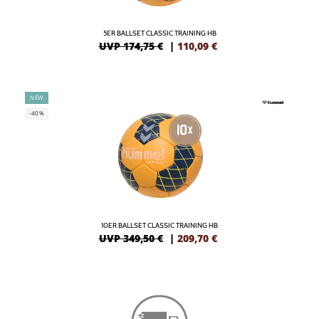
5ER BALLSET CLASSIC TRAINING HB
UVP 174,75 €
|
110,09
€
NEW
-40%
10ER BALLSET CLASSIC TRAINING HB
UVP 349,50 €
|
209,70
€