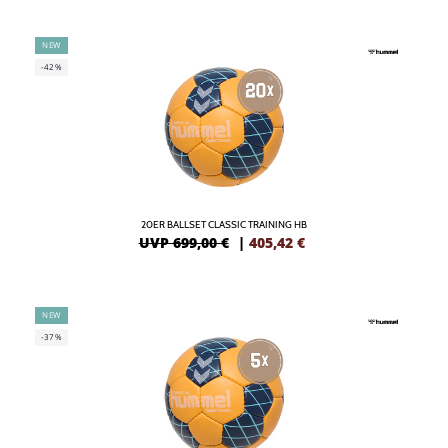
NEW
-42%
20ER BALLSET CLASSIC TRAINING HB
UVP 699,00 €
|
405,42
€
NEW
-37%