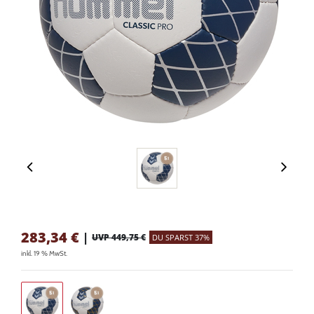
283,34
€
|
UVP 449,75 €
DU SPARST 37%
inkl. 19 % MwSt.