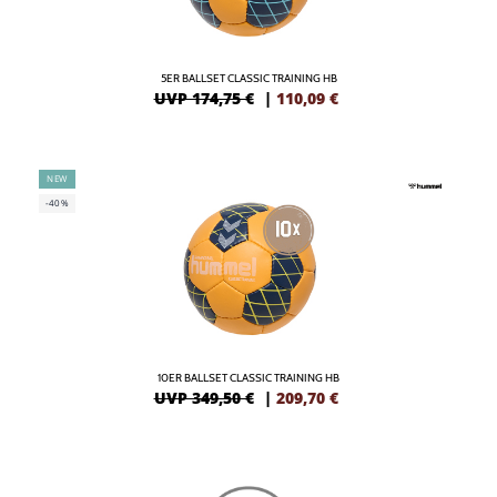
5ER BALLSET CLASSIC TRAINING HB
UVP 174,75 €
|
110,09
€
NEW
-40%
10ER BALLSET CLASSIC TRAINING HB
UVP 349,50 €
|
209,70
€