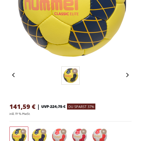
141,59
€
|
UVP 224,75 €
DU SPARST 37%
inkl. 19 % MwSt.