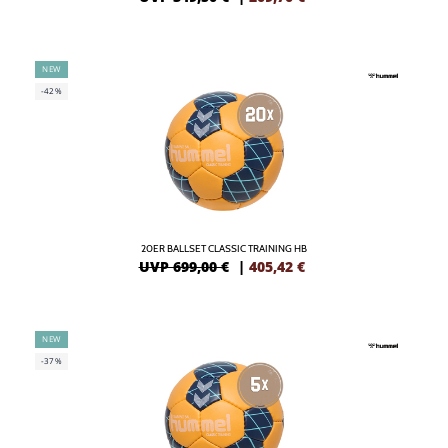
NEW
-42%
20ER BALLSET CLASSIC TRAINING HB
UVP 699,00 €
|
405,42
€
NEW
-37%