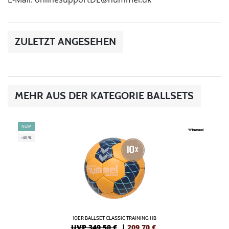
ZULETZT ANGESEHEN
MEHR AUS DER KATEGORIE BALLSETS
NEW
-40%
10ER BALLSET CLASSIC TRAINING HB
UVP 349,50 €
|
209,70
€