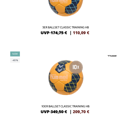
5ER BALLSET CLASSIC TRAINING HB
UVP 174,75 €
|
110,09
€
NEW
-40%
10ER BALLSET CLASSIC TRAINING HB
UVP 349,50 €
|
209,70
€