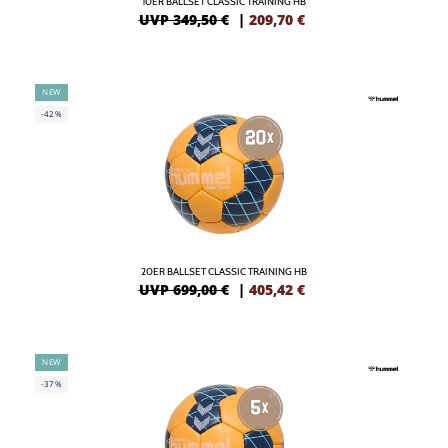
10ER BALLSET CLASSIC TRAINING HB
UVP 349,50 €
|
209,70
€
NEW
-42%
20ER BALLSET CLASSIC TRAINING HB
UVP 699,00 €
|
405,42
€
NEW
-37%