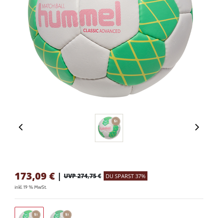
173,09
€
|
UVP 274,75 €
DU SPARST 37%
inkl. 19 % MwSt.