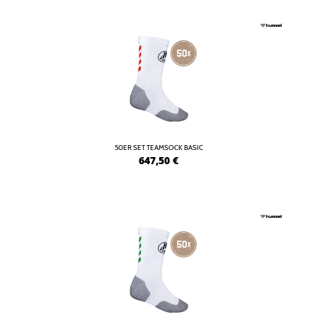
50ER SET TEAMSOCK BASIC
647,50
€