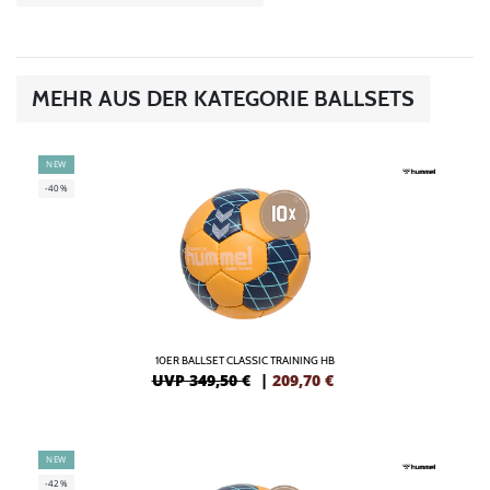
MEHR AUS DER KATEGORIE BALLSETS
NEW
-40%
10ER BALLSET CLASSIC TRAINING HB
UVP 349,50 €
|
209,70
€
NEW
-42%