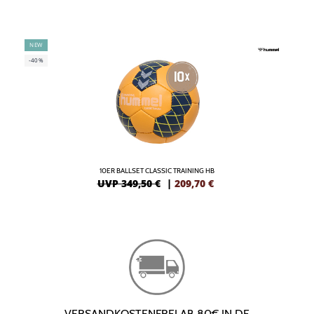
NEW
-40%
10ER BALLSET CLASSIC TRAINING HB
UVP 349,50 €
|
209,70
€
VERSANDKOSTENFREI AB 80€ IN DE