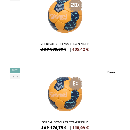
20ER BALLSET CLASSIC TRAINING HB
UVP 699,00 €
|
405,42
€
NEW
-37%
5ER BALLSET CLASSIC TRAINING HB
UVP 174,75 €
|
110,09
€