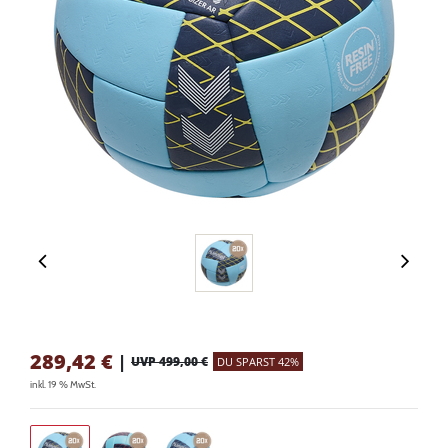
289,42
€
|
UVP 499,00 €
DU SPARST 42%
inkl. 19 % MwSt.