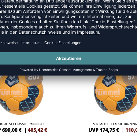
NEW
-37%
R BALLSET CLASSIC TRAINING HB
5ER BALLSET CLASSIC TRAINING
 699,00 €
|
405,42
€
UVP 174,75 €
|
110,