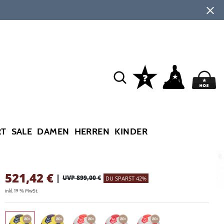
RT
SALE
DAMEN
HERREN
KINDER
521,42
€
|
UVP 899,00 €
DU SPARST 42%
inkl. 19 % MwSt.