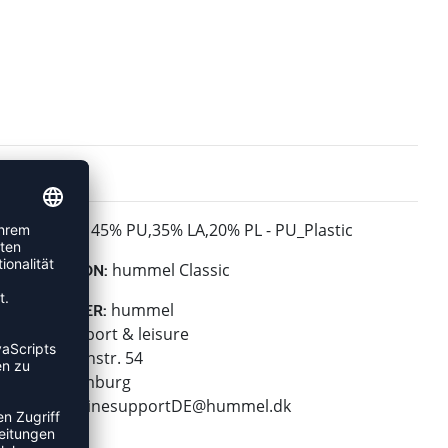
45% PU,35% LA,20% PL - PU_Plastic
MATERIAL:
hummel Classic
KOLLEKTION:
hummel
HERSTELLER:
hummel sport & leisure
Leverkusenstr. 54
22761 Hamburg
E-Mail:
onlinesupportDE@hummel.dk