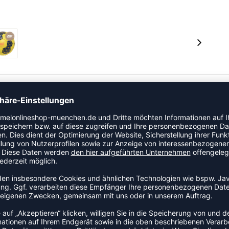
es Obermaterial für maximale Kontrolle und Flugbahn.
die gewickelte Blase ein Überpumpen verhindert und
-Hülle ist für den Einsatz mit Harz geeignet.