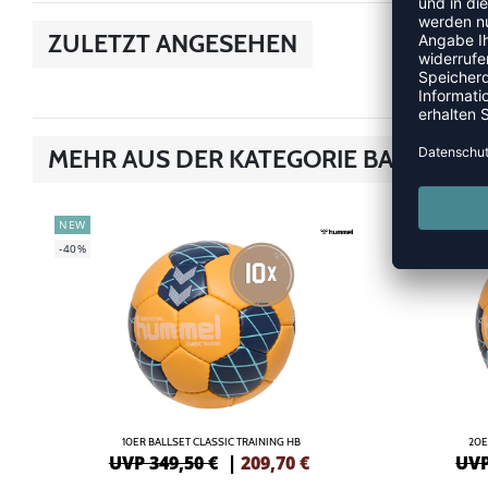
ZULETZT ANGESEHEN
MEHR AUS DER KATEGORIE BALLSETS
NEW
NEW
-40%
-42%
10ER BALLSET CLASSIC TRAINING HB
20E
UVP 349,50 €
|
209,70
€
UVP