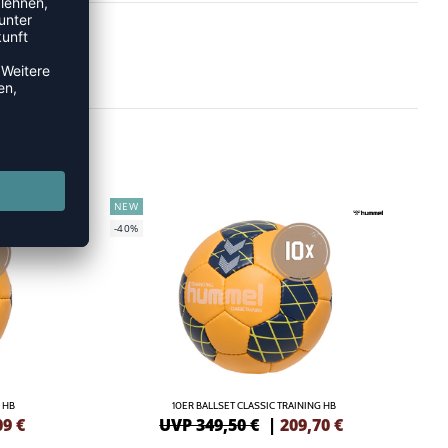
NEW
-40%
 HB
10ER BALLSET CLASSIC TRAINING HB
09
€
UVP 349,50 €
|
209,70
€