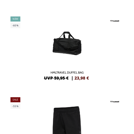
NEW
-60%
HMLTRAVEL DUFFEL BAG
UVP 59,95 €
|
23,98
€
SALE
-55%