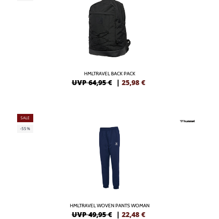
HMLTRAVEL BACK PACK
UVP 64,95 €
|
25,98
€
SALE
-55%
HMLTRAVEL WOVEN PANTS WOMAN
UVP 49,95 €
|
22,48
€