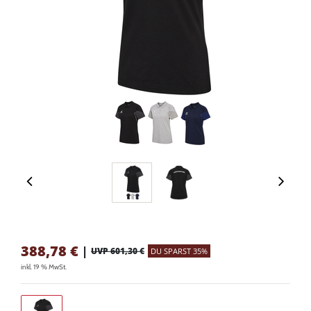
388,78
€
|
UVP 601,30 €
DU SPARST 35%
inkl. 19 % MwSt.