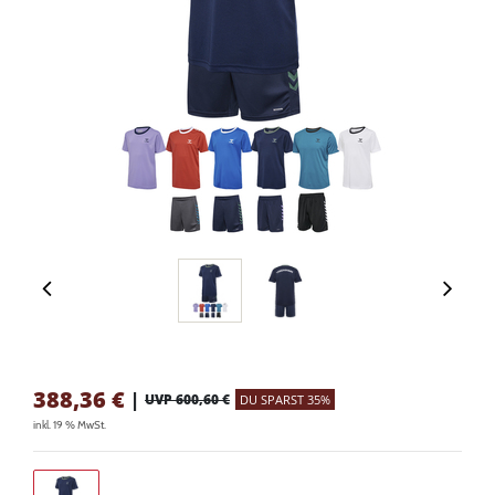
388,36
€
|
UVP 600,60 €
DU SPARST 35%
inkl. 19 % MwSt.