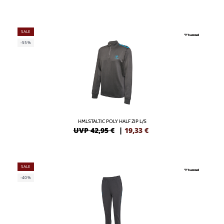
SALE
-55%
HMLSTALTIC POLY HALF ZIP L/S
UVP 42,95 €
|
19,33
€
SALE
-40%