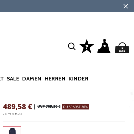
RT
SALE
DAMEN
HERREN
KINDER
489,58
€
|
UVP 769,30 €
DU SPARST 36%
inkl. 19 % MwSt.