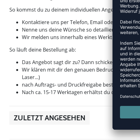
So kommst du zu deinem individuellen Angebot für de
Kontaktiere uns per Telefon, Email oder über un
Nenne uns deine Wünsche so detailliert wie mögli
Wir melden uns innerhalb eines Werktages mit ei
So läuft deine Bestellung ab:
Das Angebot sagt dir zu? Dann schicken wir dir b
Wir klären mit dir den genauen Bedruckungswunsch –
Laser...)
nach Auftrags- und Druckfreigabe bestellen wir d
Nach ca. 15-17 Werktagen erhältst du deine Beste
ZULETZT ANGESEHEN