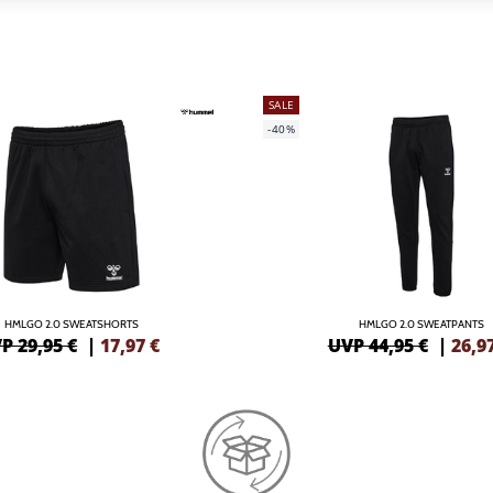
SALE
-40%
HMLGO 2.0 SWEATSHORTS
HMLGO 2.0 SWEATPANTS
P 29,95 €
|
17,97
€
UVP 44,95 €
|
26,9