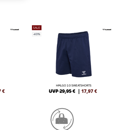
SALE
-40%
HMLGO 2.0 SWEATSHORTS
7
€
UVP 29,95 €
|
17,97
€