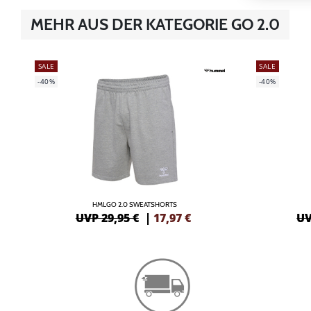
MEHR AUS DER KATEGORIE GO 2.0
SALE
SALE
-40%
-40%
HMLGO 2.0 SWEATSHORTS
UVP 29,95 €
|
17,97
€
UV