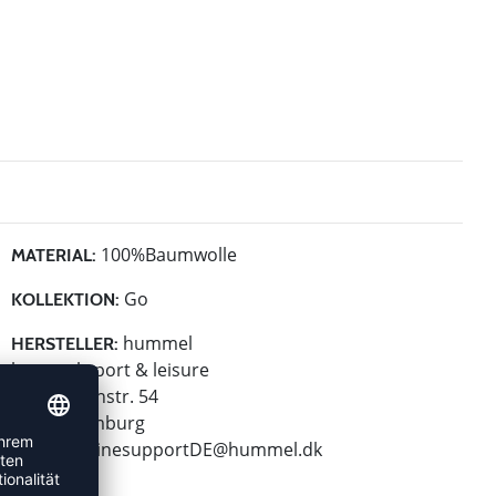
100%Baumwolle
MATERIAL:
Go
KOLLEKTION:
hummel
HERSTELLER:
hummel sport & leisure
Leverkusenstr. 54
22761 Hamburg
E-Mail:
onlinesupportDE@hummel.dk