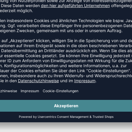
ine Teamausrüstung:
ser Teamanfrageformular
ch
nem Angebot bei dir
ei Bedarf kostenlose Muster zur Größenfindung zu
 fast alles ist möglich (Druck, Sublimation, Stick,
ie Ware und bedrucken diese
llung