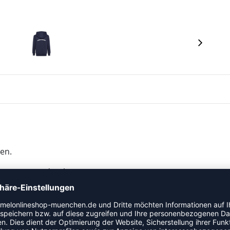
nen.
angezeigte Bedruckung.
ach Größe und Farbe zusammenstellen – hier handelt es