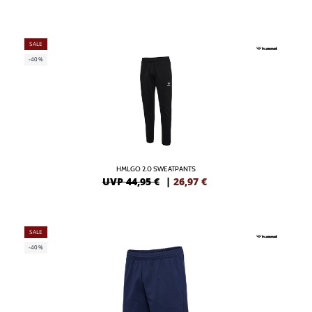
SALE
-40%
HMLGO 2.0 SWEATPANTS
UVP 44,95 €
|
26,97
€
SALE
-40%