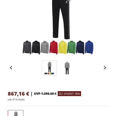
867,16
€
|
UVP 1.398,60 €
DU SPARST 38%
inkl. 19 % MwSt.