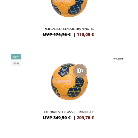
5ER BALLSET CLASSIC TRAINING HB
UVP 174,75 €
|
110,09
€
NEW
-40%
10ER BALLSET CLASSIC TRAINING HB
UVP 349,50 €
|
209,70
€