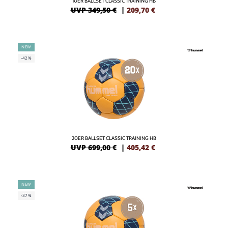
10ER BALLSET CLASSIC TRAINING HB
UVP 349,50 €
|
209,70
€
NEW
-42%
20ER BALLSET CLASSIC TRAINING HB
UVP 699,00 €
|
405,42
€
NEW
-37%