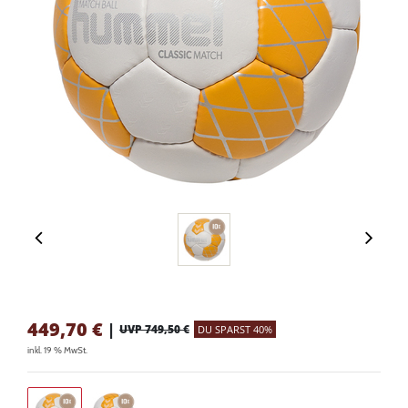
449,70
€
|
UVP 749,50 €
DU SPARST 40%
inkl. 19 % MwSt.