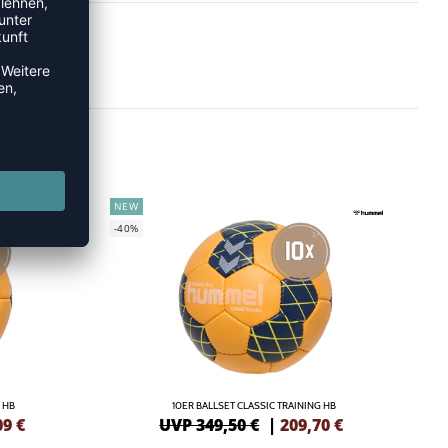
NEW
-40%
 HB
10ER BALLSET CLASSIC TRAINING HB
09
€
UVP 349,50 €
|
209,70
€