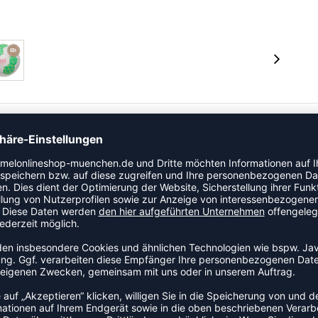
iertes Obermaterial für maximale Kontrolle und Flug.
die gewickelte Blase ein Überpumpen verhindert und
e ist für den Einsatz mit Harz geeignet.