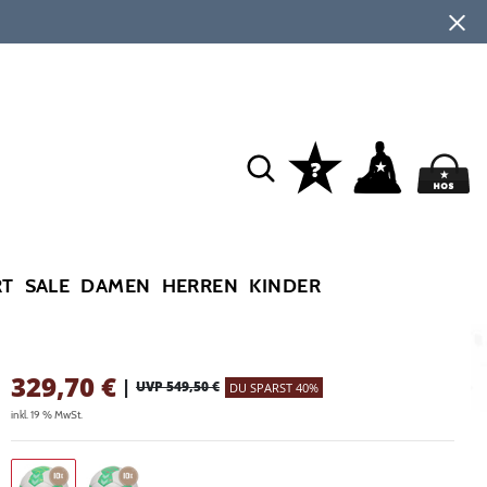
RT
SALE
DAMEN
HERREN
KINDER
329,70
€
|
UVP 549,50 €
DU SPARST 40%
inkl. 19 % MwSt.