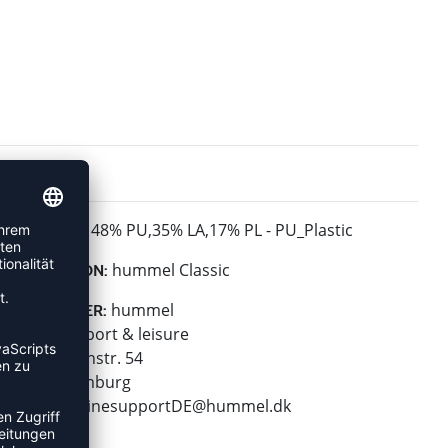
48% PU,35% LA,17% PL - PU_Plastic
MATERIAL:
hummel Classic
KOLLEKTION:
hummel
HERSTELLER:
hummel sport & leisure
Leverkusenstr. 54
22761 Hamburg
E-Mail:
onlinesupportDE@hummel.dk