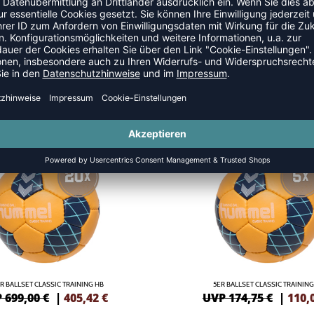
NEW
-37%
R BALLSET CLASSIC TRAINING HB
5ER BALLSET CLASSIC TRAINING
 699,00 €
|
405,42
€
UVP 174,75 €
|
110,