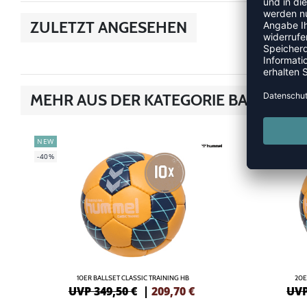
ZULETZT ANGESEHEN
MEHR AUS DER KATEGORIE BALLSETS
NEW
NEW
-40%
-42%
10ER BALLSET CLASSIC TRAINING HB
20E
UVP 349,50 €
|
209,70
€
UVP