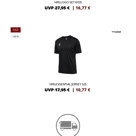
HMLLOGO SET KIDS
UVP 27,95 €
|
16,77
€
SALE
-40%
HMLESSENTIAL JERSEY S/S
UVP 17,95 €
|
10,77
€