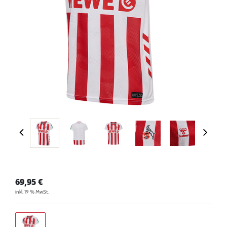
69,95
€
inkl. 19 % MwSt.