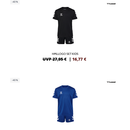
-40%
HMLLOGO SET KIDS
UVP 27,95 €
|
16,77
€
-40%