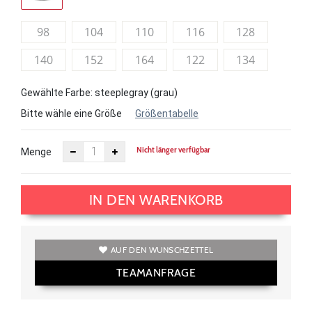
98
104
110
116
128
140
152
164
122
134
Gewählte Farbe: steeplegray (grau)
Bitte wähle eine Größe
Größentabelle
Nicht länger verfügbar
Menge
IN DEN WARENKORB
AUF DEN WUNSCHZETTEL
TEAMANFRAGE