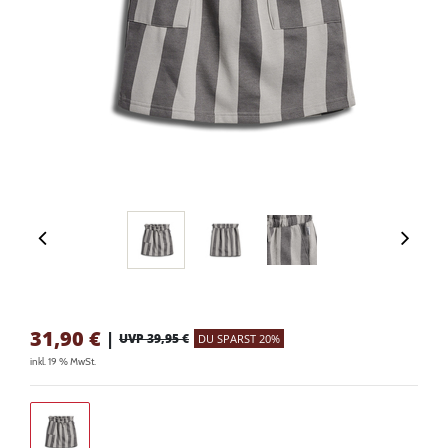
31,90
€
|
UVP 39,95 €
DU SPARST 20%
inkl. 19 % MwSt.