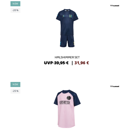
NEW
-20%
HMLSHIMMER SET
UVP 39,95 €
|
31,96
€
NEW
-25%