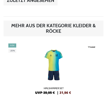
ZULETZT ANGESEHEN
MEHR AUS DER KATEGORIE KLEIDER &
RÖCKE
NEW
-20%
HMLSHIMMER SET
UVP 39,95 €
|
31,96
€