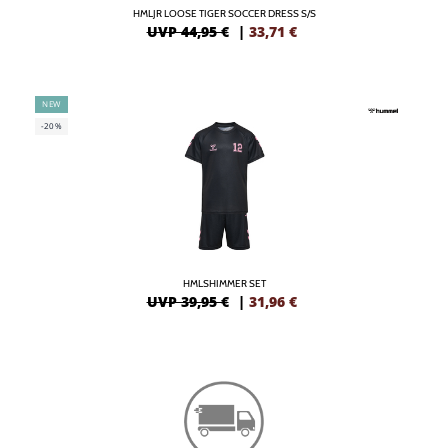
HMLJR LOOSE TIGER SOCCER DRESS S/S
UVP 44,95 €
|
33,71
€
NEW
-20%
HMLSHIMMER SET
UVP 39,95 €
|
31,96
€