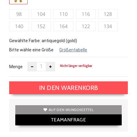
98
104
110
116
128
140
152
164
122
134
Gewählte Farbe: antiquegold (gold)
Bitte wähle eine Größe
Größentabelle
Nicht länger verfügbar
Menge
IN DEN WARENKORB
AUF DEN WUNSCHZETTEL
TEAMANFRAGE