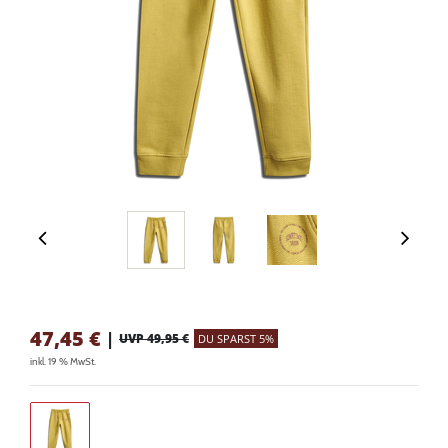
47,45
€
|
UVP 49,95 €
DU SPARST 5%
inkl. 19 % MwSt.