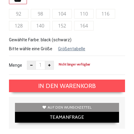
92
98
104
110
116
128
140
152
164
Gewählte Farbe: black (schwarz)
Bitte wähle eine Größe
Größentabelle
Nicht länger verfügbar
Menge
IN DEN WARENKORB
AUF DEN WUNSCHZETTEL
TEAMANFRAGE