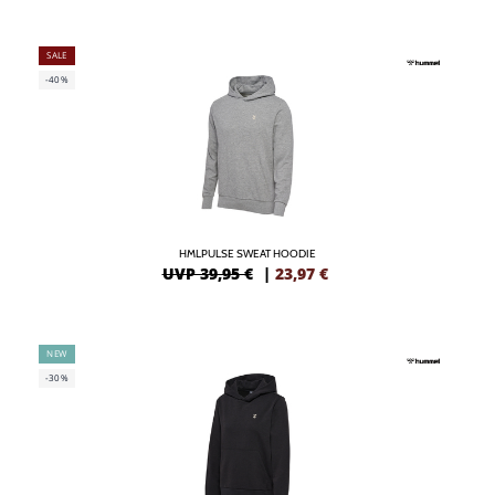
SALE
-40%
HMLPULSE SWEAT HOODIE
UVP 39,95 €
|
23,97
€
NEW
-30%