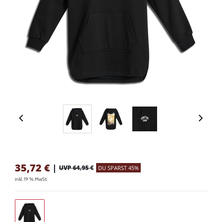
35,72
€
|
UVP 64,95 €
DU SPARST 45%
inkl. 19 % MwSt.