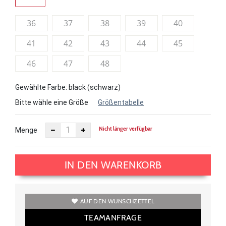
36
37
38
39
40
41
42
43
44
45
46
47
48
Gewählte Farbe: black (schwarz)
Bitte wähle eine Größe
Größentabelle
Nicht länger verfügbar
Menge
IN DEN WARENKORB
AUF DEN WUNSCHZETTEL
TEAMANFRAGE