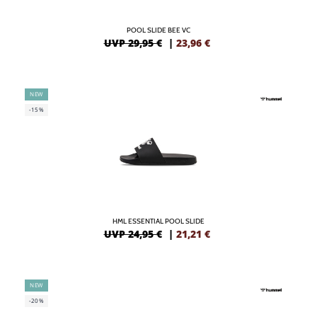
POOL SLIDE BEE VC
UVP 29,95 €
|
23,96
€
NEW
-15%
HML ESSENTIAL POOL SLIDE
UVP 24,95 €
|
21,21
€
NEW
-20%