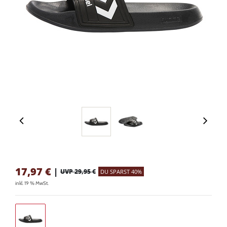
17,97
€
|
UVP 29,95 €
DU SPARST 40%
inkl. 19 % MwSt.