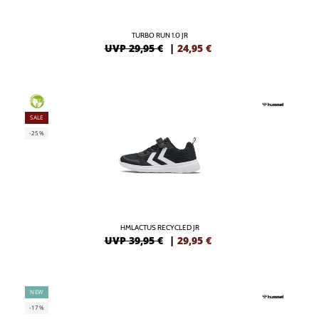
TURBO RUN 1.0 JR
UVP 29,95 €
|
24,95
€
GREEN
SALE
-25%
HMLACTUS RECYCLED JR
UVP 39,95 €
|
29,95
€
NEW
-17%