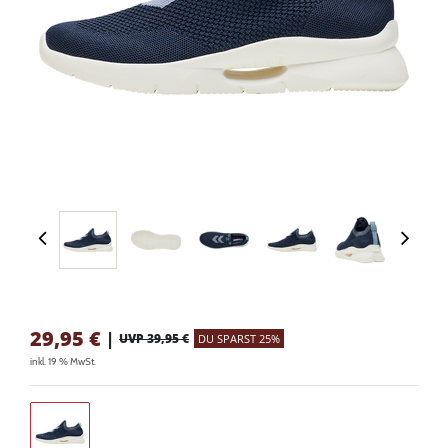
29,95
€
|
UVP 39,95 €
DU SPARST 25%
inkl. 19 % MwSt.