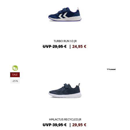
TURBO RUN 1.0 JR
UVP 29,95 €
|
24,95
€
GREEN
SALE
-25%
HMLACTUS RECYCLED JR
UVP 39,95 €
|
29,95
€