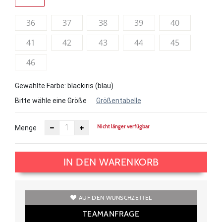
36
37
38
39
40
41
42
43
44
45
46
Gewählte Farbe: blackiris (blau)
Bitte wähle eine Größe
Größentabelle
Nicht länger verfügbar
Menge
IN DEN WARENKORB
AUF DEN WUNSCHZETTEL
TEAMANFRAGE