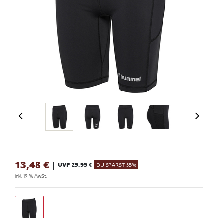
13,48
€
|
UVP 29,95 €
DU SPARST 55%
inkl. 19 % MwSt.