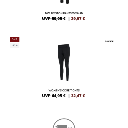
NWLBOSTON PANTS WOMAN
UVP 59,95 €
|
29,97
€
SALE
-50%
WOMEN'S CORE TIGHTS
UVP 64,95 €
|
32,47
€