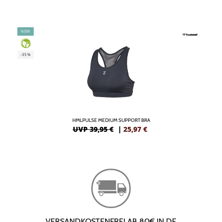
NEW
GREEN
-35%
HMLPULSE MEDIUM SUPPORT BRA
UVP 39,95 €
|
25,97
€
VERSANDKOSTENFREI AB 80€ IN DE