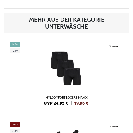
MEHR AUS DER KATEGORIE
UNTERWÄSCHE
NEW
-20%
HMLCOMFORT BOXERS 3-PACK
UVP 24,95 €
|
19,96
€
SALE
-33%