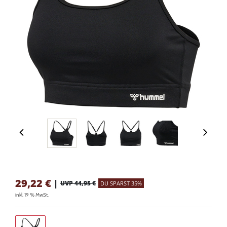
29,22
€
|
UVP 44,95 €
DU SPARST 35%
inkl. 19 % MwSt.