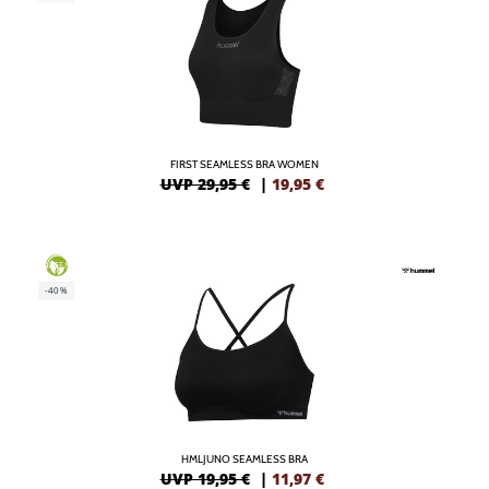
FIRST SEAMLESS BRA WOMEN
UVP 29,95 €
|
19,95
€
GREEN
-40%
HMLJUNO SEAMLESS BRA
UVP 19,95 €
|
11,97
€