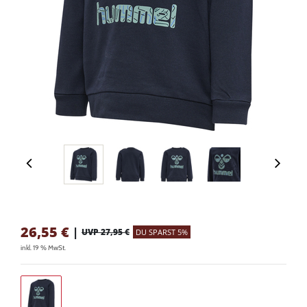
26,55
€
|
UVP 27,95 €
DU SPARST 5%
inkl. 19 % MwSt.