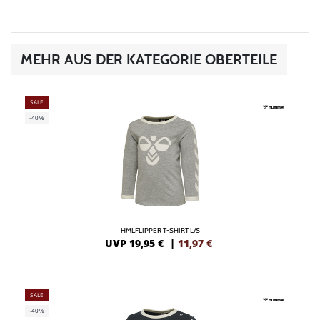
MEHR AUS DER KATEGORIE OBERTEILE
SALE
-40%
HMLFLIPPER T-SHIRT L/S
UVP 19,95 €
|
11,97
€
SALE
-40%