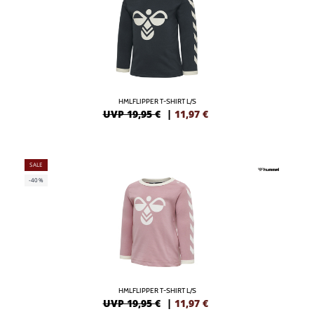
HMLFLIPPER T-SHIRT L/S
UVP 19,95 €
|
11,97
€
SALE
-40%
HMLFLIPPER T-SHIRT L/S
UVP 19,95 €
|
11,97
€