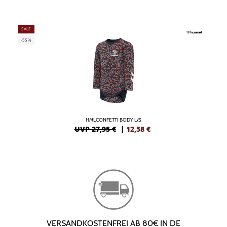
SALE
-55%
HMLCONFETTI BODY L/S
UVP 27,95 €
|
12,58
€
VERSANDKOSTENFREI AB 80€ IN DE