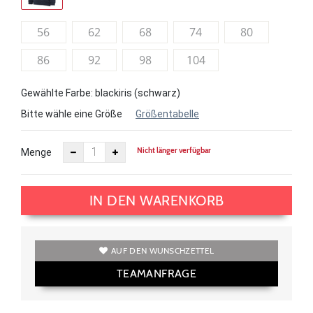
56
62
68
74
80
86
92
98
104
Gewählte Farbe: blackiris (schwarz)
Bitte wähle eine Größe
Größentabelle
Nicht länger verfügbar
Menge
IN DEN WARENKORB
AUF DEN WUNSCHZETTEL
TEAMANFRAGE