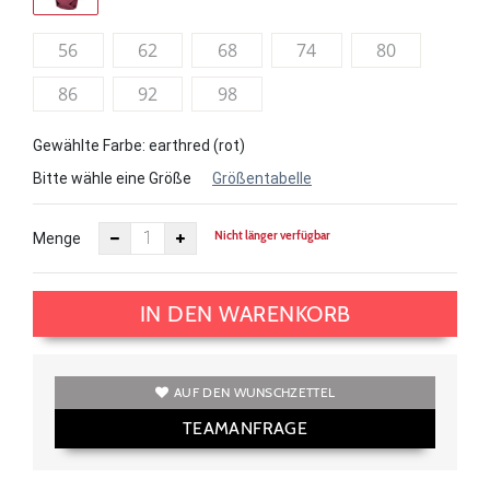
56
62
68
74
80
86
92
98
Gewählte Farbe: earthred (rot)
Bitte wähle eine Größe
Größentabelle
Nicht länger verfügbar
Menge
IN DEN WARENKORB
AUF DEN WUNSCHZETTEL
TEAMANFRAGE