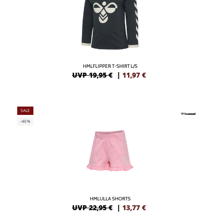
HMLFLIPPER T-SHIRT L/S
UVP 19,95 €
|
11,97
€
SALE
-40%
HMLULLA SHORTS
UVP 22,95 €
|
13,77
€