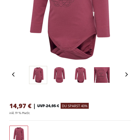
14,97
€
|
UVP 24,95 €
DU SPARST 40%
inkl. 19 % MwSt.