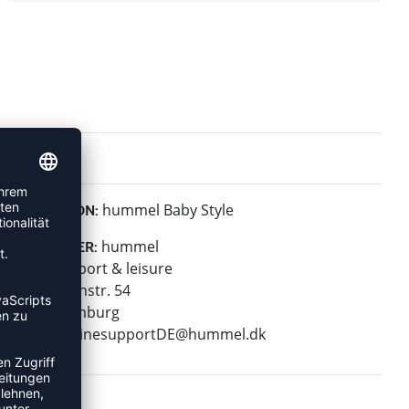
hummel Baby Style
KOLLEKTION:
hummel
HERSTELLER:
hummel sport & leisure
Leverkusenstr. 54
22761 Hamburg
E-Mail:
onlinesupportDE@hummel.dk