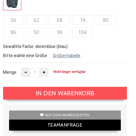
56
62
68
74
80
86
92
98
104
Gewählte Farbe: denimblue (blau)
Bitte wähle eine Größe
Größentabelle
Nicht länger verfügbar
Menge
IN DEN WARENKORB
AUF DEN WUNSCHZETTEL
TEAMANFRAGE