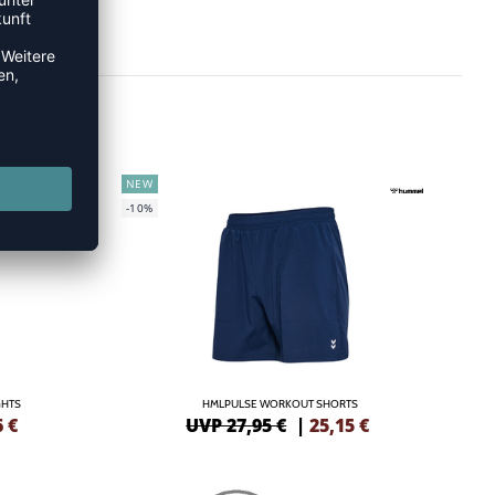
NEW
-10%
GHTS
HMLPULSE WORKOUT SHORTS
6
€
UVP 27,95 €
|
25,15
€