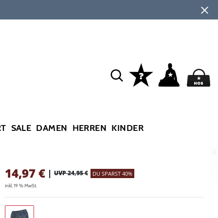
RT
SALE
DAMEN
HERREN
KINDER
14,97
€
|
UVP 24,95 €
DU SPARST 40%
inkl. 19 % MwSt.