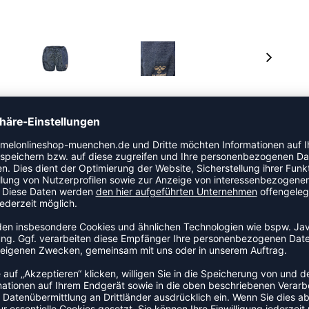
olle, die sich auf empfindlicher Haut sanft anfühlt
von hummel mit verstellbarem Bund und aufgedrucktem
reiheit.