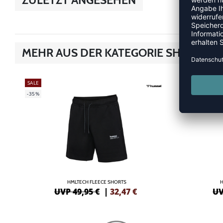
MEHR AUS DER KATEGORIE SHORTS
SALE
NEW
-35%
-10%
HMLTECH FLEECE SHORTS
UVP 49,95 €
|
32,47
€
UV