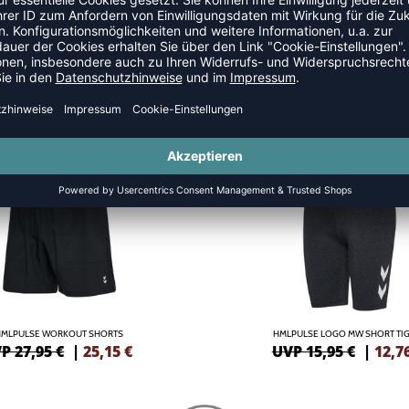
NEW
-20%
HMLPULSE WORKOUT SHORTS
HMLPULSE LOGO MW SHORT TI
P 27,95 €
|
25,15
€
UVP 15,95 €
|
12,7