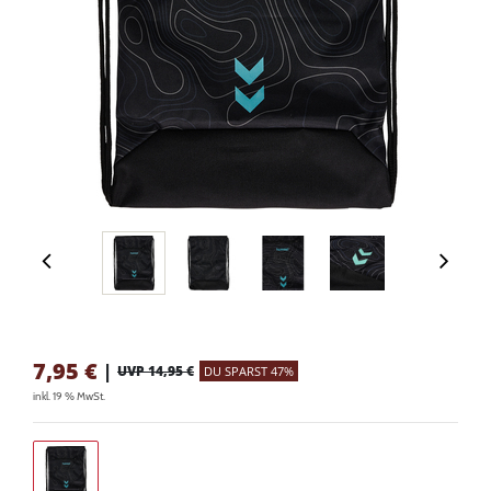
7,95
€
|
UVP 14,95 €
DU SPARST 47%
inkl. 19 % MwSt.