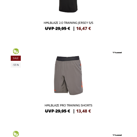
HMLBLAZE 2.0 TRAINING JERSEY S/S
UVP 29,95 €
|
16,47
€
GREEN
SALE
-55%
HMLBLAZE PRO TRAINING SHORTS
UVP 29,95 €
|
13,48
€
GREEN