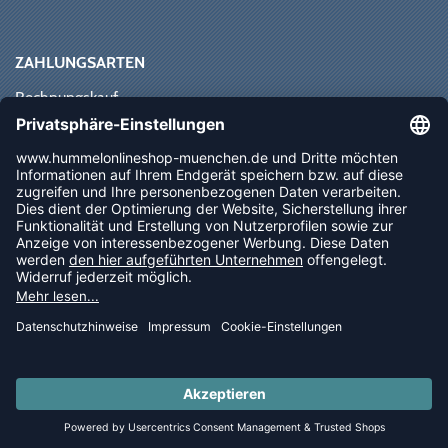
ZAHLUNGSARTEN
Rechnungskauf
Paypal
Kreditkarte
Vorkasse
Sofortüberweisung
NEWSLETTER
FOLLOW US
© 2026 Ballsportdirekt.de GmbH und Co. KG
LAST PIECES: Bekleidung - Spare bis zu 65%