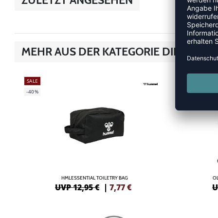
MEHR AUS DER KATEGORIE DIES & DA
SALE
SALE
-40%
-40%
HMLESSENTIAL TOILETRY BAG
O
UVP 12,95 €
|
7,77
€
U