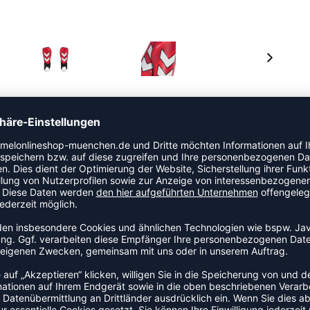
rtschale aus strapazierfähigem, langlebigem
f, der eine hervorragende Stoßdämpfung sowie
ämpfen bietet. Unsere charakteristischen Winkel runden