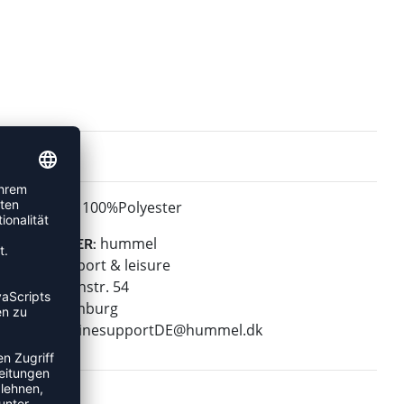
100%Polyester
MATERIAL:
hummel
HERSTELLER:
hummel sport & leisure
Leverkusenstr. 54
22761 Hamburg
E-Mail:
onlinesupportDE@hummel.dk