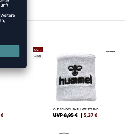
SALE
-40%
OLD SCHOOL SMALL WRISTBAND
€
UVP 8,95 €
|
5,37
€