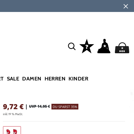
RT
SALE
DAMEN
HERREN
KINDER
9,72
€
|
UVP 14,95 €
DU SPARST 35%
inkl. 19 % MwSt.