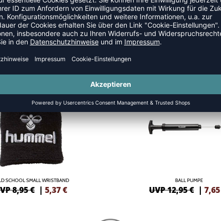
S
SALE
-41%
LD SCHOOL SMALL WRISTBAND
BALL PUMPE
VP 8,95 €
|
5,37
€
UVP 12,95 €
|
7,65