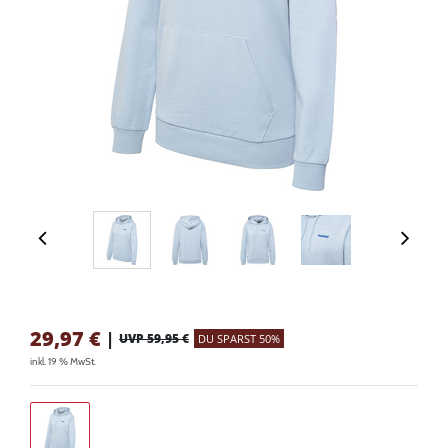
29,97
€
|
UVP 59,95 €
DU SPARST 50%
inkl. 19 % MwSt.