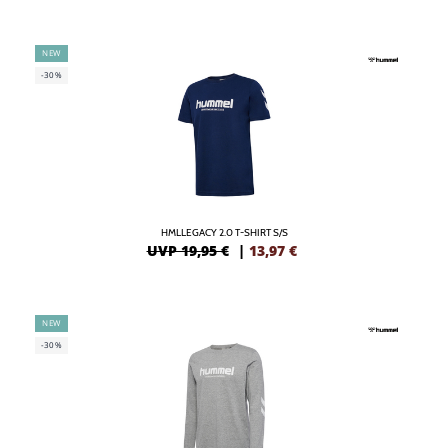
NEW
-30%
HMLLEGACY 2.0 T-SHIRT S/S
UVP 19,95 €
|
13,97
€
NEW
-30%