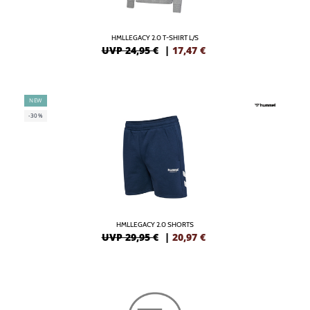
HMLLEGACY 2.0 T-SHIRT L/S
UVP 24,95 €
|
17,47
€
NEW
-30%
HMLLEGACY 2.0 SHORTS
UVP 29,95 €
|
20,97
€