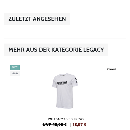
ZULETZT ANGESEHEN
MEHR AUS DER KATEGORIE LEGACY
NEW
-30%
HMLLEGACY 2.0 T-SHIRT S/S
UVP 19,95 €
|
13,97
€