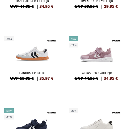
HANDBALL PERFEKT CL JR
HMLACTUS RECYCLED JR
UVP 44,95 €
|
34,95
€
UVP 39,95 €
|
29,95
€
-40%
NEW
-22%
HANDBALL PERFEKT
ACTUS TR BREATHER JR
UVP 59,95 €
|
35,97
€
UVP 44,95 €
|
34,95
€
NEW
-25%
-22%