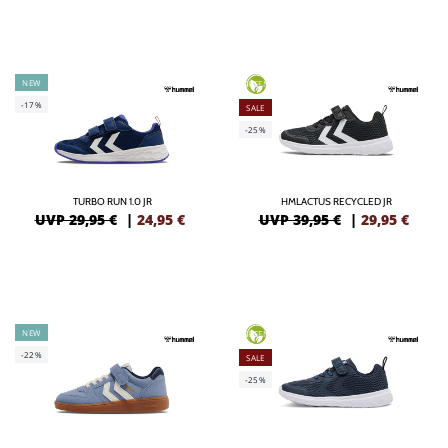
NEW
GREEN
-17%
SALE
-25%
TURBO RUN 1.0 JR
HMLACTUS RECYCLED JR
UVP 29,95 €
|
24,95
€
UVP 39,95 €
|
29,95
€
NEW
GREEN
-22%
SALE
-25%