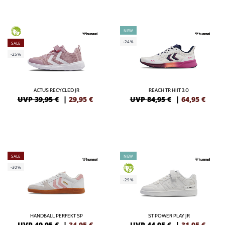
NEW
GREEN
-24%
SALE
-25%
ACTUS RECYCLED JR
REACH TR HIIT 3.0
UVP 39,95 €
|
29,95
€
UVP 84,95 €
|
64,95
€
SALE
NEW
-30%
GREEN
-29%
HANDBALL PERFEKT SP
ST POWER PLAY JR
UVP 49,95 €
|
34,95
€
UVP 44,95 €
|
31,95
€