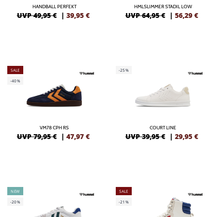
HANDBALL PERFEKT
HMLSLIMMER STADIL LOW
UVP 49,95 €
|
39,95
€
UVP 64,95 €
|
56,29
€
SALE
-25%
-40%
VM78 CPH RS
COURT LINE
UVP 79,95 €
|
47,97
€
UVP 39,95 €
|
29,95
€
NEW
SALE
-20%
-21%