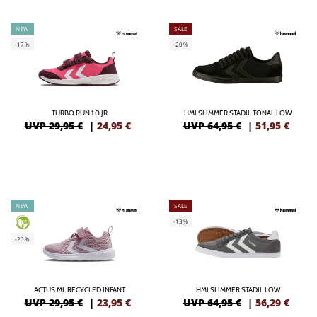
NEW
SALE
-17%
-20%
TURBO RUN 1.0 JR
HMLSLIMMER STADIL TONAL LOW
UVP 29,95 €
|
24,95
€
UVP 64,95 €
|
51,95
€
NEW
SALE
-13%
GREEN
-20%
ACTUS ML RECYCLED INFANT
HMLSLIMMER STADIL LOW
UVP 29,95 €
|
23,95
€
UVP 64,95 €
|
56,29
€