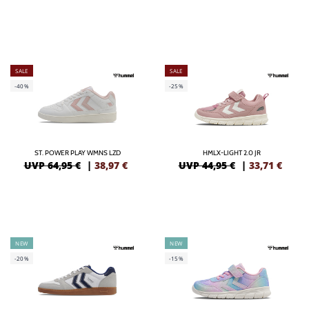
SALE
SALE
-40%
-25%
ST. POWER PLAY WMNS LZD
HMLX-LIGHT 2.0 JR
UVP 64,95 €
|
38,97
€
UVP 44,95 €
|
33,71
€
NEW
NEW
-20%
-15%