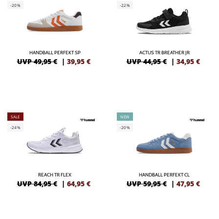
-20%
-22%
HANDBALL PERFEKT SP
ACTUS TR BREATHER JR
UVP 49,95 €
|
39,95
€
UVP 44,95 €
|
34,95
€
SALE
NEW
-24%
-20%
REACH TR FLEX
HANDBALL PERFEKT CL
UVP 84,95 €
|
64,95
€
UVP 59,95 €
|
47,95
€