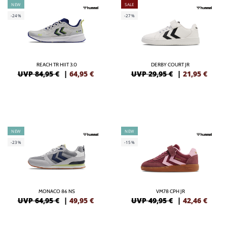
NEW
SALE
-24%
-27%
REACH TR HIIT 3.0
DERBY COURT JR
UVP 84,95 €
|
64,95
€
UVP 29,95 €
|
21,95
€
NEW
NEW
-23%
-15%
MONACO 86 NS
VM78 CPH JR
UVP 64,95 €
|
49,95
€
UVP 49,95 €
|
42,46
€