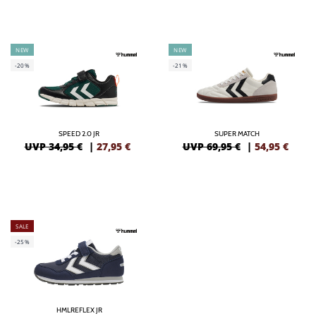
NEW
NEW
-20%
-21%
SPEED 2.0 JR
SUPER MATCH
UVP 34,95 €
|
27,95
€
UVP 69,95 €
|
54,95
€
SALE
-25%
HMLREFLEX JR