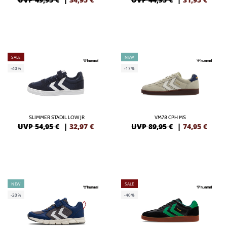
SALE
NEW
-40%
-17%
SLIMMER STADIL LOW JR
VM78 CPH MS
UVP 54,95 €
|
32,97
€
UVP 89,95 €
|
74,95
€
NEW
SALE
-20%
-40%