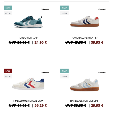
NEW
NEW
-17%
-20%
TURBO RUN 1.0 JR
HANDBALL PERFEKT SP
UVP 29,95 €
|
24,95
€
UVP 49,95 €
|
39,95
€
SALE
NEW
-13%
-25%
HMLSLIMMER STADIL LOW
HANDBALL PERFEKT SP JR
UVP 64,95 €
|
56,29
€
UVP 39,95 €
|
29,95
€