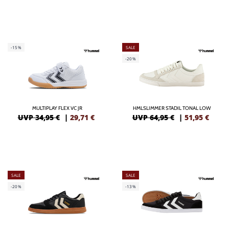
-15%
SALE
-20%
MULTIPLAY FLEX VC JR
HMLSLIMMER STADIL TONAL LOW
UVP 34,95 €
|
29,71
€
UVP 64,95 €
|
51,95
€
SALE
SALE
-20%
-13%