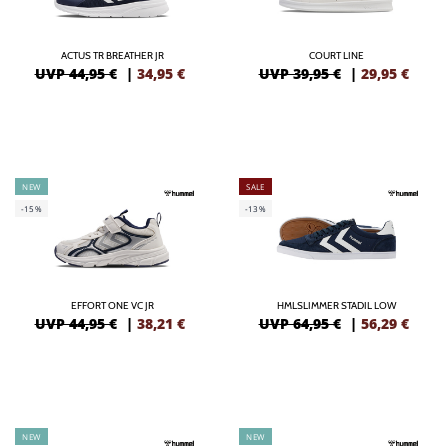
ACTUS TR BREATHER JR
COURT LINE
UVP 44,95 €
|
34,95
€
UVP 39,95 €
|
29,95
€
NEW
SALE
-15%
-13%
EFFORT ONE VC JR
HMLSLIMMER STADIL LOW
UVP 44,95 €
|
38,21
€
UVP 64,95 €
|
56,29
€
NEW
NEW