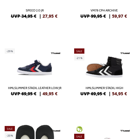
SPEED 2.0 JR
VM78 CPH ARCHIVE
UVP 34,95 €
|
27,95
€
UVP 99,95 €
|
59,97
€
-29%
SALE
-21%
HMLSLIMMER STADIL LEATHER LOW JR
HMLSLIMMER STADIL HIGH
UVP 69,95 €
|
49,95
€
UVP 69,95 €
|
54,95
€
SALE
GREEN
-20%
SALE