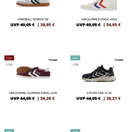
HANDBALL PERFEKT SP
HMLSLIMMER STADIL HIGH
UVP 49,95 €
|
39,95
€
UVP 69,95 €
|
54,95
€
SALE
NEW
-13%
-15%
HMLHUMMEL SLIMMER STADIL LOW
EFFORT ONE VC JR
UVP 64,95 €
|
56,29
€
UVP 44,95 €
|
38,21
€
NEW
NEW