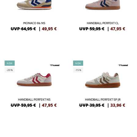
MONACO 86 NS
HANDBALL PERFEKT CL
UVP 64,95 €
|
49,95
€
UVP 59,95 €
|
47,95
€
NEW
NEW
-20%
-15%
HANDBALL PERFEKT NS
HANDBALL PERFEKT SP JR
UVP 59,95 €
|
47,95
€
UVP 39,95 €
|
33,96
€