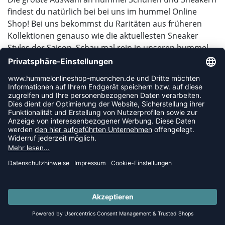
findest du natürlich bei bei uns im hummel Online
Shop! Bei uns bekommst du Raritäten aus früheren
Kollektionen genauso wie die aktuellesten Sneaker
Styles der Saison. Schau mal rein in unseren hummel
Online Shop. Gerne beraten wir dich telefonisch oder
über unseren Chat.
VERSANDKOSTENFREI AB 80€ IN DE
LAST PIECES: Bekleidung - Spare bis zu 65%
GELD-ZURÜCK-GARANTIE