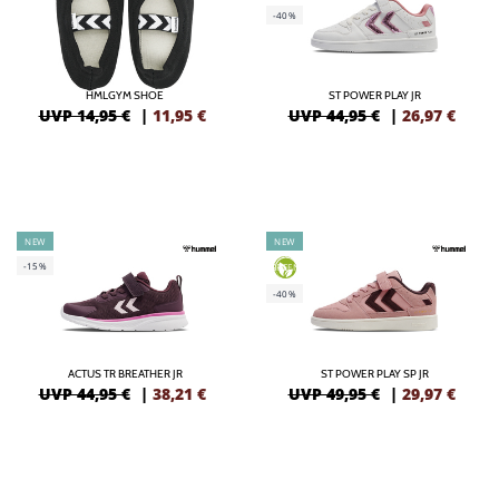
-40%
HMLGYM SHOE
ST POWER PLAY JR
UVP 14,95 €
|
11,95
€
UVP 44,95 €
|
26,97
€
NEW
NEW
-15%
GREEN
-40%
ACTUS TR BREATHER JR
ST POWER PLAY SP JR
UVP 44,95 €
|
38,21
€
UVP 49,95 €
|
29,97
€