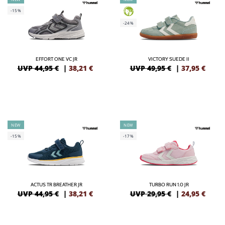
-15%
GREEN
-24%
EFFORT ONE VC JR
VICTORY SUEDE II
UVP 44,95 €
|
38,21
€
UVP 49,95 €
|
37,95
€
NEW
NEW
-15%
-17%
ACTUS TR BREATHER JR
TURBO RUN 1.0 JR
UVP 44,95 €
|
38,21
€
UVP 29,95 €
|
24,95
€