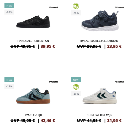
NEW
GREEN
-20%
-20%
HANDBALL PERFEKT SN
HMLACTUS RECYCLED INFANT
UVP 49,95 €
|
39,95
€
UVP 29,95 €
|
23,95
€
NEW
NEW
-15%
GREEN
-29%
VM78 CPH JR
ST POWER PLAY JR
UVP 49,95 €
|
42,46
€
UVP 44,95 €
|
31,95
€