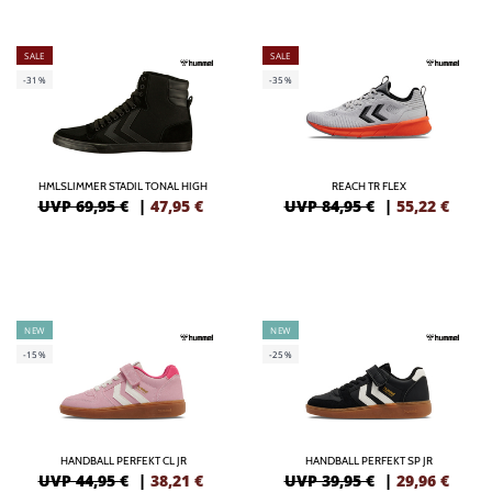
SALE
SALE
-31%
-35%
HMLSLIMMER STADIL TONAL HIGH
REACH TR FLEX
UVP 69,95 €
|
47,95
€
UVP 84,95 €
|
55,22
€
NEW
NEW
-15%
-25%
HANDBALL PERFEKT CL JR
HANDBALL PERFEKT SP JR
UVP 44,95 €
|
38,21
€
UVP 39,95 €
|
29,96
€