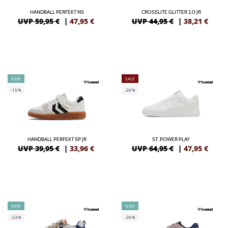
HANDBALL PERFEKT NS
CROSSLITE GLITTER 2.0 JR
UVP 59,95 €
|
47,95
€
UVP 44,95 €
|
38,21
€
NEW
SALE
-15%
-26%
HANDBALL PERFEKT SP JR
ST. POWER PLAY
UVP 39,95 €
|
33,96
€
UVP 64,95 €
|
47,95
€
NEW
NEW
-23%
-20%