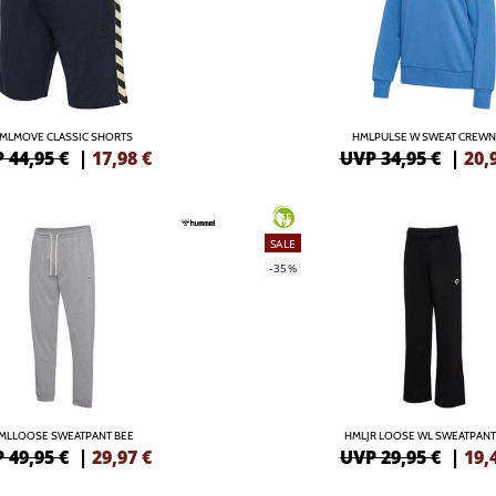
MLMOVE CLASSIC SHORTS
HMLPULSE W SWEAT CREW
 44,95 €
|
17,98
€
UVP 34,95 €
|
20,
GREEN
SALE
-35%
MLLOOSE SWEATPANT BEE
HMLJR LOOSE WL SWEATPANT
 49,95 €
|
29,97
€
UVP 29,95 €
|
19,