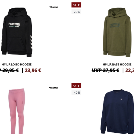
SALE
-20%
HMLJR LOGO HOODIE
HMLJR BASE HOODIE
 29,95 €
|
23,96
€
UVP 27,95 €
|
22,
SALE
-40%