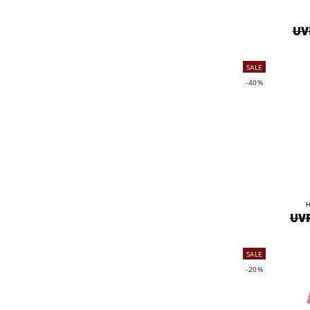
UVP
SALE
-40%
H
UVP
SALE
-20%