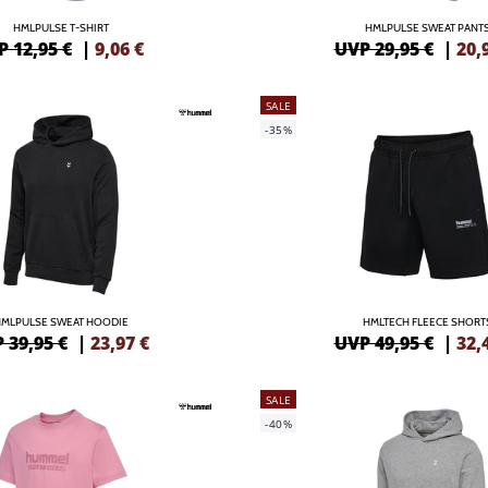
HMLPULSE T-SHIRT
HMLPULSE SWEAT PANT
 12,95 €
|
9,06
€
UVP 29,95 €
|
20,
SALE
-35%
MLPULSE SWEAT HOODIE
HMLTECH FLEECE SHORT
 39,95 €
|
23,97
€
UVP 49,95 €
|
32,
SALE
-40%