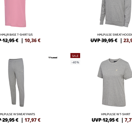
HMLJR BASE T-SHIRT S/S
HMLPULSE SWEAT HOOD
 12,95 €
|
10,36
€
UVP 39,95 €
|
23,
SALE
-40%
MLPULSE W SWEAT PANTS
HMLPULSE W T-SHIRT
 29,95 €
|
17,97
€
UVP 12,95 €
|
7,7