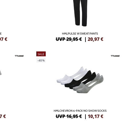
IE
HMLPULSE W SWEAT PANTS
97
€
UVP 29,95 €
|
20,97
€
SALE
-40%
HMLCHEVRON 6-PACK NO SHOW SOCKS
7
€
UVP 16,95 €
|
10,17
€