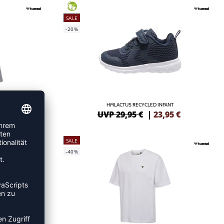
GREEN
SALE
-20%
S
HMLACTUS RECYCLED INFANT
97
€
UVP 29,95 €
|
23,95
€
SALE
-40%