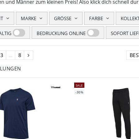
en und Männer zum kleinen Preis! Also klick dich schnell dur
HT
MARKE
GRÖSSE
FARBE
KOLLEK
LTIG
BEDRUCKUNG ONLINE
SOFORT LIE
3
...
8
HLUNGEN
SALE
-30%