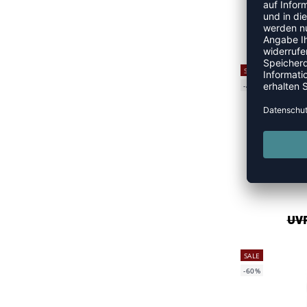
HML
UVP
SALE
-40%
UVP
SALE
-60%