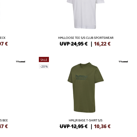
NECK
HMLLOOSE TEE S/S CLUB SPORTSWEAR
97
€
UVP 24,95 €
|
16,22
€
SALE
-20%
S BEE
HMLJR BASE T-SHIRT S/S
47
€
UVP 12,95 €
|
10,36
€